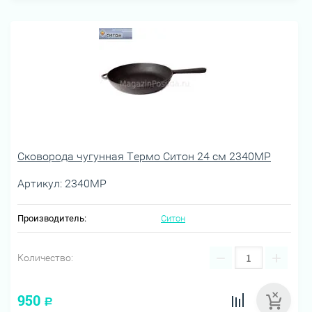
Сковорода чугунная Термо Ситон 24 см 2340МР
Артикул:
2340МР
Производитель:
Ситон
−
+
Количество:
950
Р