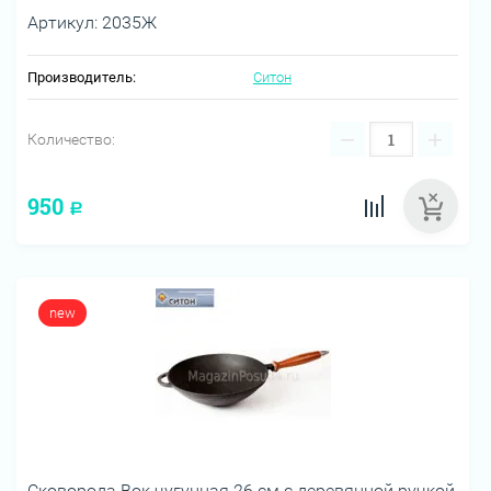
Артикул:
2035Ж
Производитель:
Ситон
−
+
Количество:
950
Р
new
Сковорода Вок чугунная 26 см с деревянной ручкой