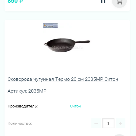
850
Р
Сковорода чугунная Термо 20 см 2035МР Ситон
Артикул:
2035МР
Производитель:
Ситон
−
+
Количество: