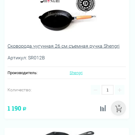
Сковорода чугунная 26 см съемная ручка Shengri
Артикул:
SR012B
Производитель:
Shengri
−
+
Количество:
1 190
Р