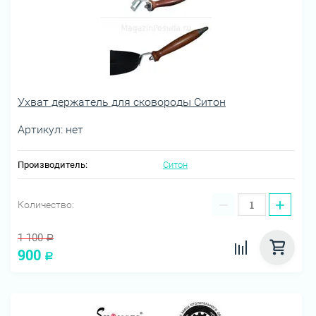
Ухват держатель для сковороды Ситон
Артикул:
нет
Производитель:
Ситон
−
+
Количество:
1 100
Р
900
Р