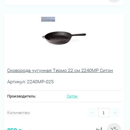
Сковорода чугунная Термо 22 см 2240МР Ситон
Артикул:
2240МР-025
Производитель:
Ситон
−
+
Количество: