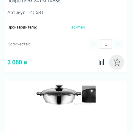
покрытием 24 см 145581
Артикул:
145581
Производитель:
Hackman
−
+
Количество:
3 660
Р