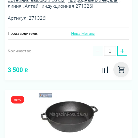
Сотейник высокий 26 см ,,Природные минералы,,
линия ,,Алтай,, индукционная 271326I
Артикул:
271326I
Производитель:
Нева Металл
−
+
Количество:
3 500
Р
new