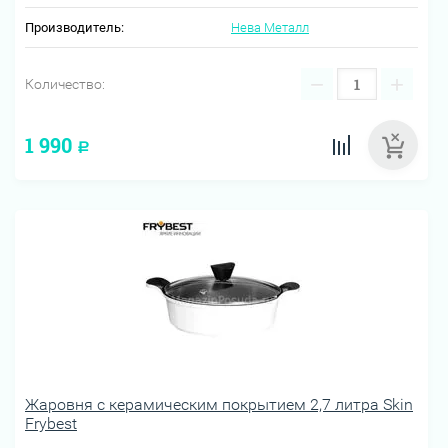
Производитель:
Нева Металл
−
+
Количество:
1 990
Р
Жаровня c керамическим покрытием 2,7 литра Skin
Frybest