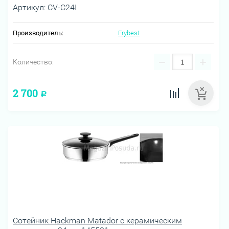
Артикул:
CV-C24I
Производитель:
Frybest
−
+
Количество:
2 700
Р
Сотейник Hackman Matador с керамическим