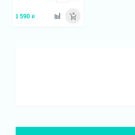
1 590
Р