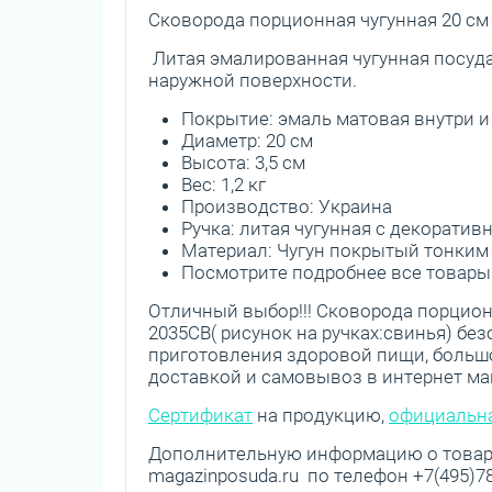
Сковорода порционная чугунная 20 см
Литая эмалированная чугунная посуд
наружной поверхности.
Покрытие: эмаль матовая внутри и
Диаметр: 20 см
Высота: 3,5 см
Вес: 1,2 кг
Производство: Украина
Ручка: литая чугунная с декорати
Материал: Чугун покрытый тонки
Посмотрите подробнее все товар
Отличный выбор!!! Сковорода порцион
2035СВ( рисунок на ручках:свинья) бе
приготовления здоровой пищи, большо
доставкой и самовывоз в интернет ма
Сертификат
на продукцию,
официальна
Дополнительную информацию о товаре
magazinposuda.ru по телефон +7(495)78