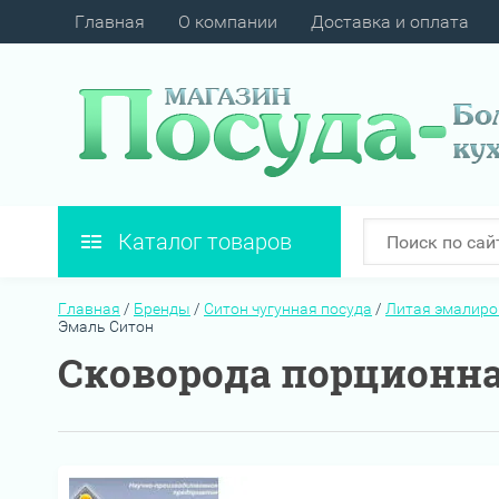
Главная
О компании
Доставка и оплата
Каталог товаров
Главная
/
Бренды
/
Ситон чугунная посуда
/
Литая эмалиро
Эмаль Ситон
Сковорода порционна