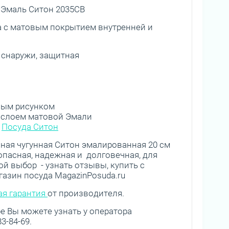
 Эмаль Ситон 2035СВ
а с матовым покрытием внутренней и
 снаружи, защитная
вным рисунком
м слоем матовой Эмали
ы
Посуда Ситон
ная чугунная Ситон эмалированная 20 см
зопасная, надежная и долговечная, для
й выбор - узнать отзывы, купить с
газин посуда MagazinPosuda.ru
я гарантия
от производителя.
 Вы можете узнать у оператора
3-84-69.