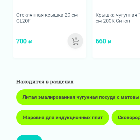
Стеклянная крышка 20 см
Крышка чугунная 
GL20F
см 200К Ситон
700
660
Р
Р
Находится в разделах
Литая эмалированная чугунная посуда с матов
Жаровня для индукционных плит
Сковород