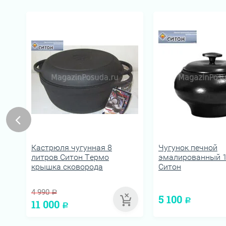
Кастрюля чугунная 8
Чугунок печной
литров Ситон Термо
эмалированный 1
крышка сковорода
Ситон
4 990
Р
5 100
11 000
Р
Р