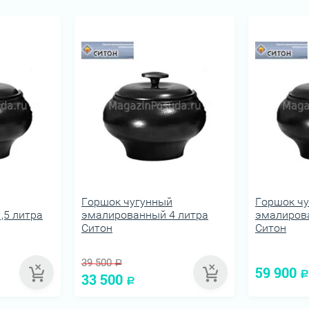
Горшок чугунный
Горшок ч
,5 литра
эмалированный 4 литра
эмалиров
Ситон
Ситон
39 500
Р
59 900
33 500
Р
Р