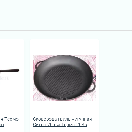
ая Термо
Сковорода гриль чугунная
он
Ситон 20 см Термо 2035