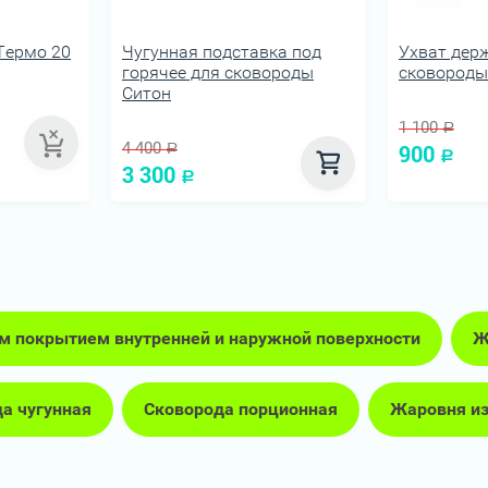
Термо 20
Чугунная подставка под
Ухват дер
горячее для сковороды
сковороды
Ситон
1 100
Р
4 400
900
Р
Р
3 300
Р
ым покрытием внутренней и наружной поверхности
Ж
а чугунная
Сковорода порционная
Жаровня из