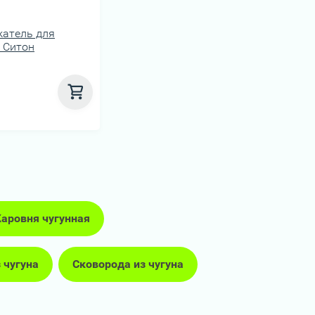
жатель для
 Ситон
аровня чугунная
 чугуна
Сковорода из чугуна