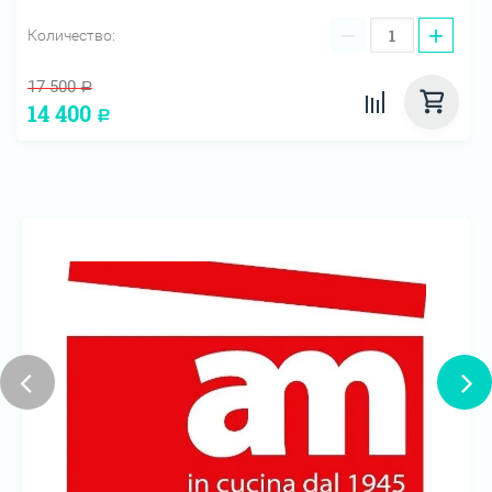
−
+
Количество:
17 500
Р
14 400
Р