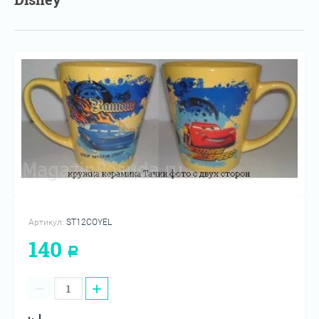
Артикул:
ST12COYEL
140
Р
−
+